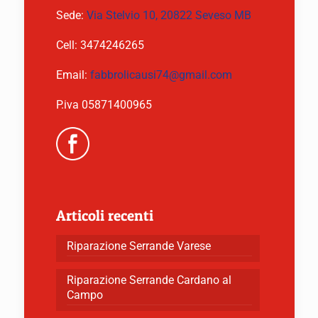
Sede:
Via Stelvio 10, 20822 Seveso MB
Cell:
3474246265
Email:
fabbrolicausi74@gmail.com
P.iva 05871400965
Articoli recenti
Riparazione Serrande Varese
Riparazione Serrande Cardano al
Campo