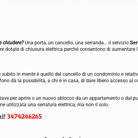
te chiudere?
Una porta, un cancello, una serranda… il servizio
Ser
ere dotate di chiusura elettrica perché consentono di aumentare l
ene subito in mente è quello del cancello di un condominio e relati
ono dà la possibilità, a chi è in casa, di dare libero accesso al co
chiave per aprire o un nuovo sblocco da un appartamento o dal p
 utilizzata una serratura elettrica, ma non il solo.
ni!
3474246265