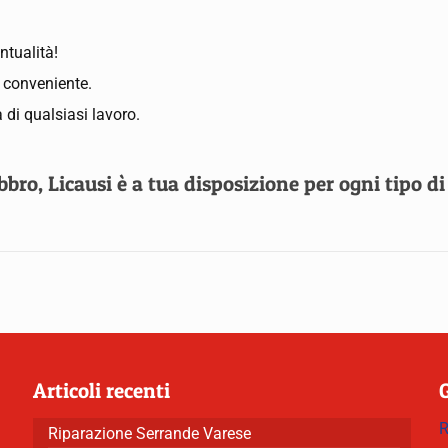
ntualità!
ù conveniente.
 di qualsiasi lavoro.
ro, Licausi è a tua disposizione per ogni tipo di
Articoli recenti
R
Riparazione Serrande Varese