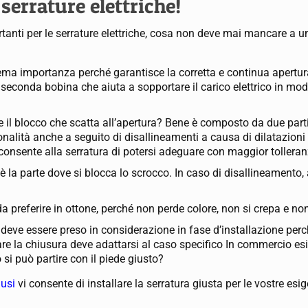
 serrature elettriche!
rtanti per le serrature elettriche, cosa non deve mai mancare a 
ma importanza perché garantisce la corretta e continua apertur
 seconda bobina che aiuta a sopportare il carico elettrico in mod
e il blocco che scatta all’apertura? Bene è composto da due parti
alità anche a seguito di disallineamenti a causa di dilatazioni t
consente alla serratura di potersi adeguare con maggior tolleran
è la parte dove si blocca lo scrocco. In caso di disallineamento
 da preferire in ottone, perché non perde colore, non si crepa e 
deve essere preso in considerazione in fase d’installazione perch
e la chiusura deve adattarsi al caso specifico In commercio esi
si può partire con il piede giusto?
ausi
vi consente di installare la serratura giusta per le vostre esi