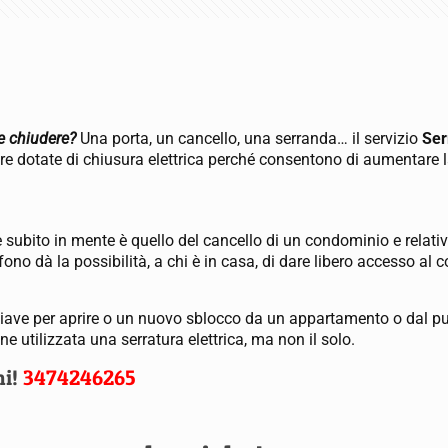
te chiudere?
Una porta, un cancello, una serranda… il servizio
Ser
ere dotate di chiusura elettrica perché consentono di aumentare l
ene subito in mente è quello del cancello di un condominio e relati
ono dà la possibilità, a chi è in casa, di dare libero accesso al co
chiave per aprire o un nuovo sblocco da un appartamento o dal p
 utilizzata una serratura elettrica, ma non il solo.
ni!
3474246265