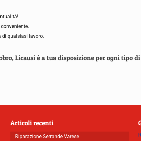
ntualità!
ù conveniente.
 di qualsiasi lavoro.
ro, Licausi è a tua disposizione per ogni tipo di
Articoli recenti
R
Riparazione Serrande Varese