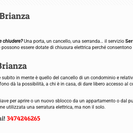
 Brianza
te chiudere?
Una porta, un cancello, una serranda… il servizio
Ser
 che possono essere dotate di chiusura elettrica perché consenton
Brianza
ene subito in mente è quello del cancello di un condominio e relati
ono dà la possibilità, a chi è in casa, di dare libero accesso al co
chiave per aprire o un nuovo sblocco da un appartamento o dal p
 utilizzata una serratura elettrica, ma non il solo.
ni!
3474246265