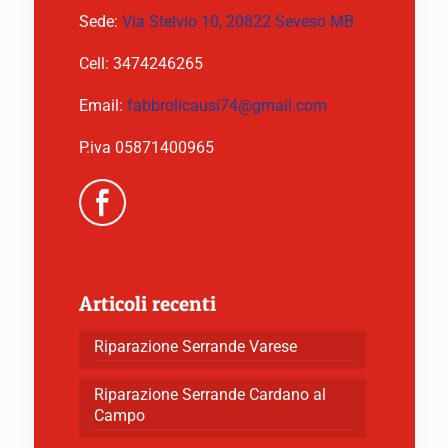
Sede:
Via Stelvio 10, 20822 Seveso MB
Cell:
3474246265
Email:
fabbrolicausi74@gmail.com
P.iva 05871400965
Articoli recenti
Riparazione Serrande Varese
Riparazione Serrande Cardano al
Campo