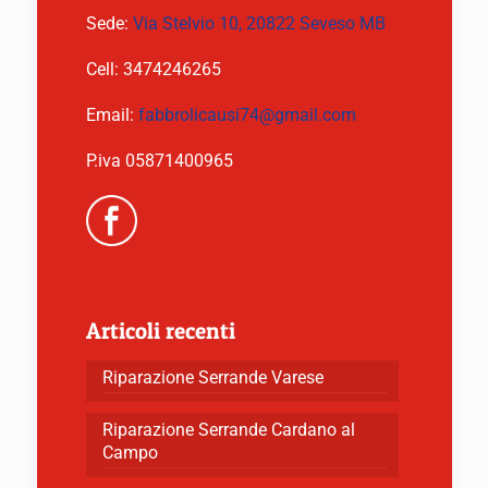
Sede:
Via Stelvio 10, 20822 Seveso MB
Cell:
3474246265
Email:
fabbrolicausi74@gmail.com
P.iva 05871400965
Articoli recenti
Riparazione Serrande Varese
Riparazione Serrande Cardano al
Campo