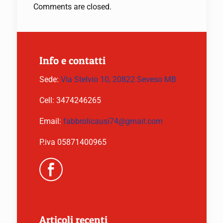
Comments are closed.
Info e contatti
Sede:
Via Stelvio 10, 20822 Seveso MB
Cell:
3474246265
Email:
fabbrolicausi74@gmail.com
P.iva 05871400965
Articoli recenti