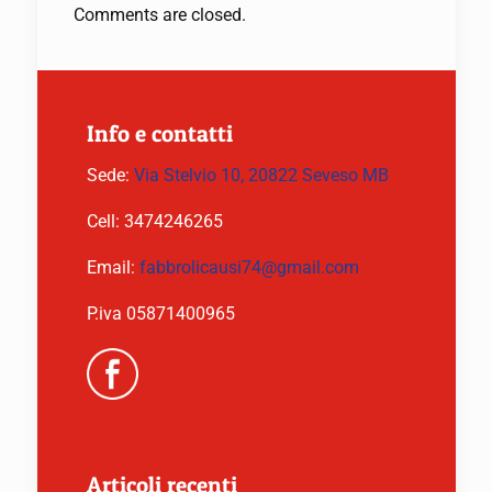
Comments are closed.
Info e contatti
Sede:
Via Stelvio 10, 20822 Seveso MB
Cell:
3474246265
Email:
fabbrolicausi74@gmail.com
P.iva 05871400965
Articoli recenti