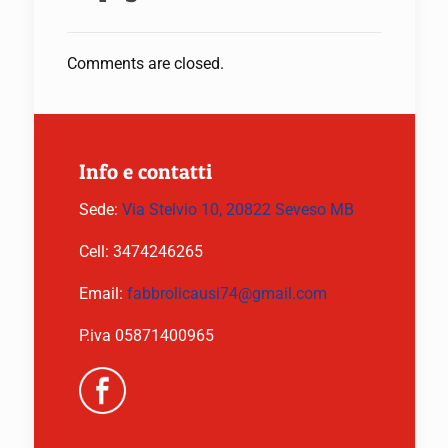
Comments are closed.
Info e contatti
Sede:
Via Stelvio 10, 20822 Seveso MB
Cell:
3474246265
Email:
fabbrolicausi74@gmail.com
P.iva 05871400965