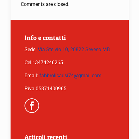
Comments are closed.
Info e contatti
Sede:
Via Stelvio 10, 20822 Seveso MB
Cell:
3474246265
Email:
fabbrolicausi74@gmail.com
P.iva 05871400965
Articoli recenti