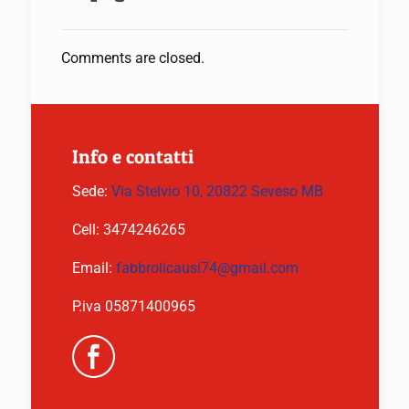
Comments are closed.
Info e contatti
Sede:
Via Stelvio 10, 20822 Seveso MB
Cell:
3474246265
Email:
fabbrolicausi74@gmail.com
P.iva 05871400965