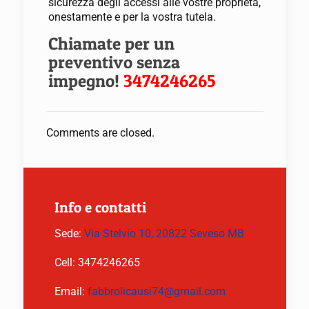
sicurezza degli accessi alle vostre proprietà,
onestamente e per la vostra tutela.
Chiamate per un
preventivo senza
impegno!
3474246265
Comments are closed.
Info e contatti
Sede:
Via Stelvio 10, 20822 Seveso MB
Cell:
3474246265
Email:
fabbrolicausi74@gmail.com