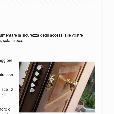
aumentare la sicurezza degli accessi alle vostre
, solai e box.
aggiore
nire con
lisce 12
, il
ndro di