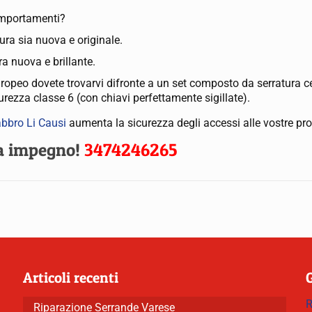
comportamenti?
ura sia nuova e originale.
ra nuova e brillante.
 europeo dovete trovarvi difronte a un set composto da serratura 
urezza classe 6 (con chiavi perfettamente sigillate).
abbro Li Causi
aumenta la sicurezza degli accessi alle vostre prop
za impegno!
3474246265
Articoli recenti
R
Riparazione Serrande Varese