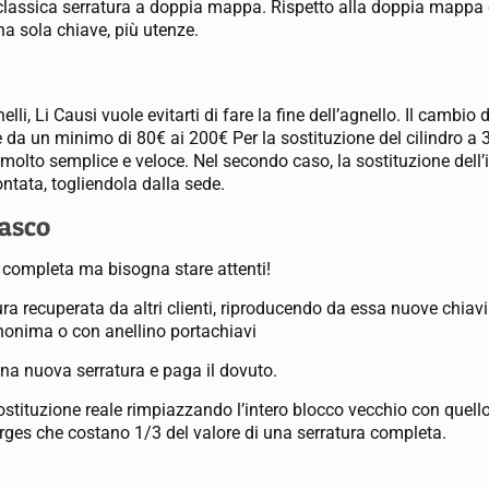
 classica serratura a doppia mappa. Rispetto alla doppia mappa
una sola chiave, più utenze.
lli, Li Causi vuole evitarti di fare la fine dell’agnello. Il cambi
 da un minimo di 80€ ai 200€ Per la sostituzione del cilindro a 35
 molto semplice e veloce. Nel secondo caso, la sostituzione dell’in
ntata, togliendola dalla sede.
nasco
ra completa ma bisogna stare attenti!
ura recuperata da altri clienti, riproducendo da essa nuove chiavi
nonima o con anellino portachiavi
una nuova serratura e paga il dovuto.
stituzione reale rimpiazzando l’intero blocco vecchio con quell
orges che costano 1/3 del valore di una serratura completa.