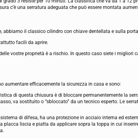
i grado 3 resiste per 10 minuti. La classifica che va da 1 a 12 p
chiusura c’è una serratura adeguata che può essere montata aumen
re, abbiamo il classico cilindro con chiave dentellata e sulla po
ttutto facili da aprire.
elle vostre proprietà è a rischio. In questo caso siete i migliori 
ono aumentare efficacemente la sicurezza in casa e sono:
eristica di questa chiusura è di bloccare permanentemente la serr
asso, va sostituito o “sbloccato” da un tecnico esperto. Le serra
 sistema di difesa, ha una protezione in acciaio interna ed este
acca liscia e piatta da applicare sopra la toppa in cui inserire 
a.