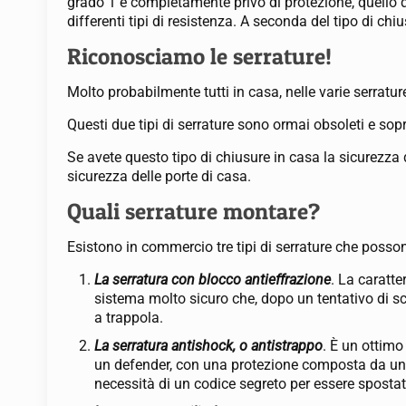
grado 1 è completamente privo di protezione, quello d
differenti tipi di resistenza. A seconda del tipo di 
Riconosciamo le serrature!
Molto probabilmente tutti in casa, nelle varie serratu
Questi due tipi di serrature sono ormai obsoleti e sopra
Se avete questo tipo di chiusure in casa la sicurezza d
sicurezza delle porte di casa.
Quali serrature montare?
Esistono in commercio tre tipi di serrature che poss
La serratura con blocco antieffrazione
. La caratt
sistema molto sicuro che, dopo un tentativo di sc
a trappola.
La serratura antishock, o antistrappo
. È un ottimo
un defender, con una protezione composta da una pl
necessità di un codice segreto per essere spostat