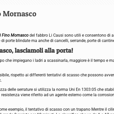
no Mornasco
dri Fino Mornasco
del fabbro Li Causi sono utili e consentono di 
 porte blindate ma anche di cancelli, serrande, porte di cantine
sco, lasciamoli alla porta!
empo che impiegano i ladri a scassinarla, maggiore è il tempo e m
sibile, rispetto ai differenti tentativi di scasso che possono avve
c.
ezza delle serrature si utilizza la norma Uni En 1303:05 che stabi
di resistenza viene riferito ad un agente esterno come la corrosione
ome esempio, il tentativo di scasso con un trapano Mentre il cili