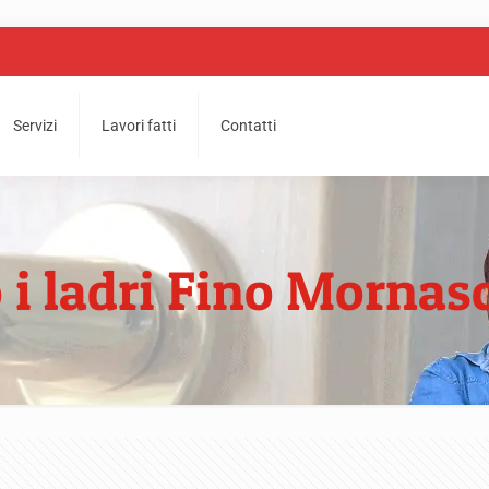
Servizi
Lavori fatti
Contatti
 i ladri Fino Mornas