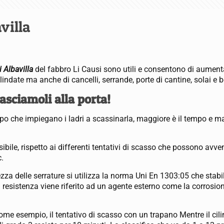
villa
i Albavilla
del fabbro Li Causi sono utili e consentono di aumentar
ndate ma anche di cancelli, serrande, porte di cantine, solai e b
lasciamoli alla porta!
empo che impiegano i ladri a scassinarla, maggiore è il tempo e m
sibile, rispetto ai differenti tentativi di scasso che possono avve
c.
ezza delle serrature si utilizza la norma Uni En 1303:05 che stabi
di resistenza viene riferito ad un agente esterno come la corrosione
ome esempio, il tentativo di scasso con un trapano Mentre il cili