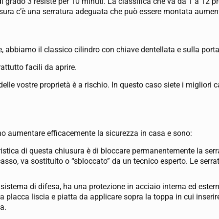
i grado 3 resiste per 10 minuti. La classifica che va da 1 a 12 p
chiusura c’è una serratura adeguata che può essere montata aumen
re, abbiamo il classico cilindro con chiave dentellata e sulla po
ttutto facili da aprire.
elle vostre proprietà è a rischio. In questo caso siete i migliori 
ono aumentare efficacemente la sicurezza in casa e sono:
eristica di questa chiusura è di bloccare permanentemente la serr
asso, va sostituito o “sbloccato” da un tecnico esperto. Le serra
 sistema di difesa, ha una protezione in acciaio interna ed este
acca liscia e piatta da applicare sopra la toppa in cui inserire 
a.