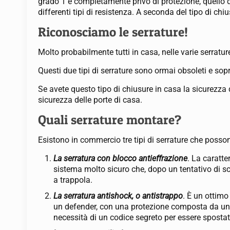
grado 1 è completamente privo di protezione, quello d
differenti tipi di resistenza. A seconda del tipo di 
Riconosciamo le serrature!
Molto probabilmente tutti in casa, nelle varie serratu
Questi due tipi di serrature sono ormai obsoleti e sopra
Se avete questo tipo di chiusure in casa la sicurezza d
sicurezza delle porte di casa.
Quali serrature montare?
Esistono in commercio tre tipi di serrature che poss
La serratura con blocco antieffrazione
. La caratt
sistema molto sicuro che, dopo un tentativo di sc
a trappola.
La serratura antishock, o antistrappo
. È un ottimo
un defender, con una protezione composta da una pl
necessità di un codice segreto per essere spostat