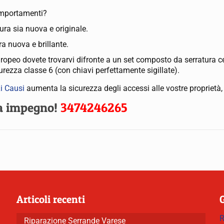
comportamenti?
ura sia nuova e originale.
ra nuova e brillante.
 europeo dovete trovarvi difronte a un set composto da serratura 
urezza classe 6 (con chiavi perfettamente sigillate).
i Causi
aumenta la sicurezza degli accessi alle vostre proprietà,
za impegno!
3474246265
Articoli recenti
R
Riparazione Serrande Varese