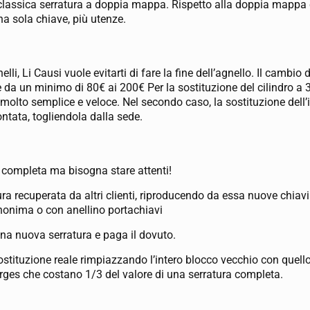
 classica serratura a doppia mappa. Rispetto alla doppia mappa
una sola chiave, più utenze.
lli, Li Causi vuole evitarti di fare la fine dell’agnello. Il cambi
 da un minimo di 80€ ai 200€ Per la sostituzione del cilindro a 35
 molto semplice e veloce. Nel secondo caso, la sostituzione dell’in
ntata, togliendola dalla sede.
ra completa ma bisogna stare attenti!
ura recuperata da altri clienti, riproducendo da essa nuove chiavi
nonima o con anellino portachiavi
una nuova serratura e paga il dovuto.
stituzione reale rimpiazzando l’intero blocco vecchio con quell
orges che costano 1/3 del valore di una serratura completa.