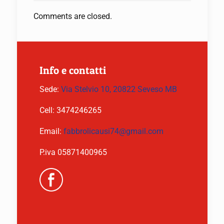
Comments are closed.
Info e contatti
Sede:
Via Stelvio 10, 20822 Seveso MB
Cell:
3474246265
Email:
fabbrolicausi74@gmail.com
P.iva 05871400965