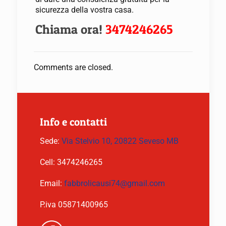
sicurezza della vostra casa.
Chiama ora!
3474246265
Comments are closed.
Info e contatti
Sede:
Via Stelvio 10, 20822 Seveso MB
Cell:
3474246265
Email:
fabbrolicausi74@gmail.com
P.iva 05871400965