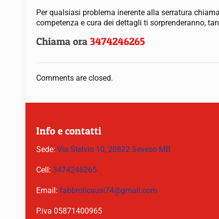
Per qualsiasi problema inerente alla serratura chiamat
competenza e cura dei dettagli ti sorprenderanno, ta
Chiama ora
3474246265
Comments are closed.
Info e contatti
Sede:
Via Stelvio 10, 20822 Seveso MB
Cell:
3474246265
Email:
fabbrolicausi74@gmail.com
P.iva 05871400965