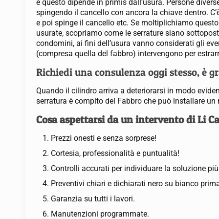
e questo dipende in primis dall’usura. Persone diverse
spingendo il cancello con ancora la chiave dentro. C’è 
e poi spinge il cancello etc. Se moltiplichiamo questo
usurate, scopriamo come le serrature siano sottoposte 
condomini, ai fini dell’usura vanno considerati gli even
(compresa quella del fabbro) intervengono per estrarre
Richiedi una consulenza oggi stesso, è g
Quando il cilindro arriva a deteriorarsi in modo evid
serratura è compito del Fabbro che può installare un n
Cosa aspettarsi da un intervento di Li C
Prezzi onesti e senza sorprese!
Cortesia, professionalità e puntualità!
Controlli accurati per individuare la soluzione pi
Preventivi chiari e dichiarati nero su bianco prima
Garanzia su tutti i lavori.
Manutenzioni programmate.