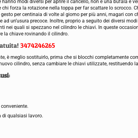
 hanno modi diversi per aprire il cancello, non è una bufala è ver
chi forza la rotazione nella toppa per far scattare lo scrocco. Ch
 gesto per centinaia di volte al giorno per più anni, magari con c
ad un’usura precoce. Inoltre, proprio a seguito dei diversi modi 
ti nei quali si spezzano nel cilindro le chiavi. In queste occasion
 la chiave rovinando il cilindro.
ratuita!
3474246265
ente, è meglio sostituirlo, prima che si blocchi completamente c
uovo cilindro, senza cambiare le chiavi utilizzate, restituendo la
ausi
:
ù conveniente.
 di qualsiasi lavoro.