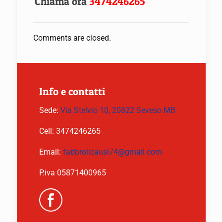
Chiama ora
3474246265
Comments are closed.
Info e contatti
Sede:
Via Stelvio 10, 20822 Seveso MB
Cell:
3474246265
Email:
fabbrolicausi74@gmail.com
P.iva 05871400965