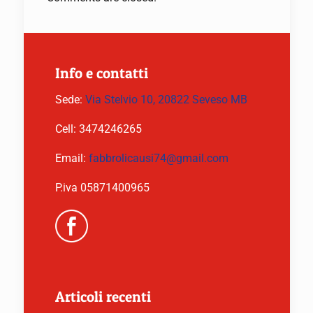
Info e contatti
Sede:
Via Stelvio 10, 20822 Seveso MB
Cell:
3474246265
Email:
fabbrolicausi74@gmail.com
P.iva 05871400965
Articoli recenti