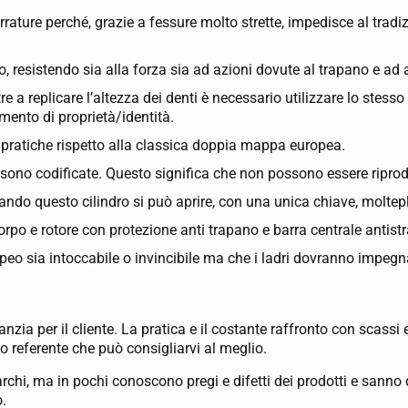
serrature perché, grazie a fessure molto strette, impedisce al tradi
 resistendo sia alla forza sia ad azioni dovute al trapano e ad a
e a replicare l’altezza dei denti è necessario utilizzare lo stesso
mento di proprietà/identità.
ù pratiche rispetto alla classica doppia mappa europea.
sono codificate. Questo significa che non possono essere riprod
zando questo cilindro si può aprire, con una unica chiave, moltepl
rpo e rotore con protezione anti trapano e barra centrale antist
peo sia intoccabile o invincibile ma che i ladri dovranno impegna
ia per il cliente. La pratica e il costante raffronto con scassi 
o referente che può consigliarvi al meglio.
archi, ma in pochi conoscono pregi e difetti dei prodotti e sanno
o.