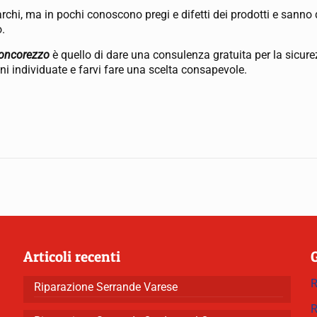
archi, ma in pochi conoscono pregi e difetti dei prodotti e sanno
o.
Concorezzo
è quello di dare una consulenza gratuita per la sicur
ioni individuate e farvi fare una scelta consapevole.
Articoli recenti
R
Riparazione Serrande Varese
R