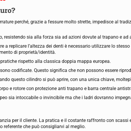
curo?
serrature perché, grazie a fessure molto strette, impedisce al tradi
 resistendo sia alla forza sia ad azioni dovute al trapano e ad a
e a replicare l’altezza dei denti è necessario utilizzare lo stesso
mento di proprietà/identità.
ù pratiche rispetto alla classica doppia mappa europea.
sono codificate. Questo significa che non possono essere riprod
zando questo cilindro si può aprire, con una unica chiave, moltepl
rpo e rotore con protezione anti trapano e barra centrale antist
peo sia intoccabile o invincibile ma che i ladri dovranno impegna
ia per il cliente. La pratica e il costante raffronto con scassi 
o referente che può consigliarvi al meglio.