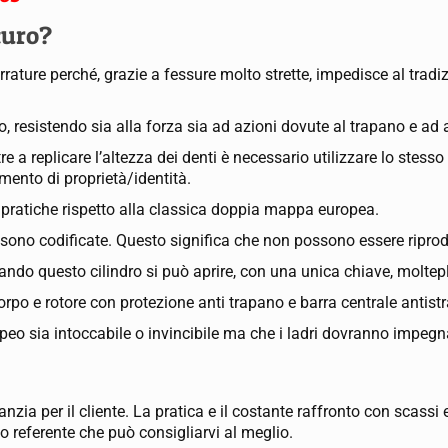
curo?
serrature perché, grazie a fessure molto strette, impedisce al tradi
 resistendo sia alla forza sia ad azioni dovute al trapano e ad a
e a replicare l’altezza dei denti è necessario utilizzare lo stesso
mento di proprietà/identità.
ù pratiche rispetto alla classica doppia mappa europea.
sono codificate. Questo significa che non possono essere riprod
zando questo cilindro si può aprire, con una unica chiave, moltepl
rpo e rotore con protezione anti trapano e barra centrale antist
peo sia intoccabile o invincibile ma che i ladri dovranno impegna
ia per il cliente. La pratica e il costante raffronto con scassi 
o referente che può consigliarvi al meglio.