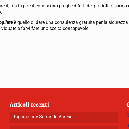
archi, ma in pochi conoscono pregi e difetti dei prodotti e sanno
o.
ogliate
è quello di dare una consulenza gratuita per la sicurezza 
ndividuate e farvi fare una scelta consapevole.
Articoli recenti
R
Riparazione Serrande Varese
R