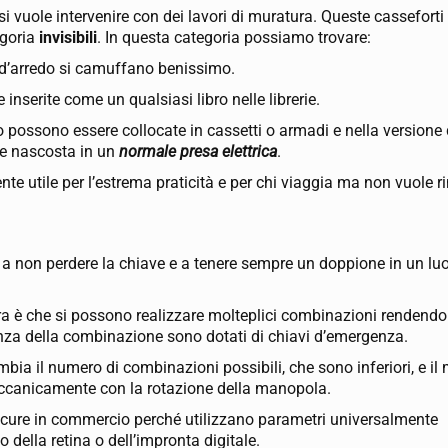
i vuole intervenire con dei lavori di muratura. Queste casseforti
egoria
invisibili
. In questa categoria possiamo trovare:
o d’arredo si camuffano benissimo.
inserite come un qualsiasi libro nelle librerie.
o possono essere collocate in cassetti o armadi e nella version
ne nascosta in un
normale presa elettrica
.
nte utile per l’estrema praticità e per chi viaggia ma non vuole 
e a non perdere la chiave e a tenere sempre un doppione in un lu
ura è che si possono realizzare molteplici combinazioni rendend
canza della combinazione sono dotati di chiavi d’emergenza.
cambia il numero di combinazioni possibili, che sono inferiori, e i
eccanicamente con la rotazione della manopola.
 sicure in commercio perché utilizzano parametri universalmente
 della retina o dell’impronta digitale.