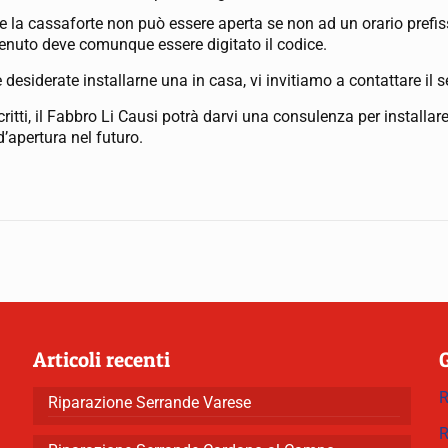
che la cassaforte non può essere aperta se non ad un orario prefis
enuto deve comunque essere digitato il codice.
e desiderate installarne una in casa, vi invitiamo a contattare il 
ritti, il Fabbro Li Causi potrà darvi una consulenza per installa
’apertura nel futuro.
Articoli recenti
R
Riparazione Serrande Varese
R