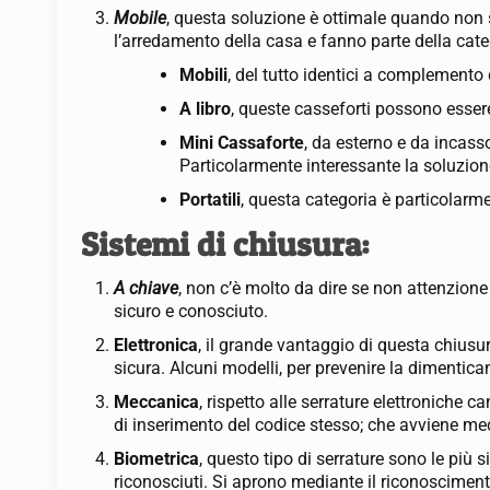
Mobile
, questa soluzione è ottimale quando non s
l’arredamento della casa e fanno parte della cat
Mobili
, del tutto identici a complement
A libro
, queste casseforti possono essere 
Mini Cassaforte
, da esterno e da incass
Particolarmente interessante la soluzio
Portatili
, questa categoria è particolarme
Sistemi di chiusura:
A chiave
, non c’è molto da dire se non attenzion
sicuro e conosciuto.
Elettronica
, il grande vantaggio di questa chius
sicura. Alcuni modelli, per prevenire la dimenti
Meccanica
, rispetto alle serrature elettroniche 
di inserimento del codice stesso; che avviene m
Biometrica
, questo tipo di serrature sono le più
riconosciuti. Si aprono mediante il riconoscimento