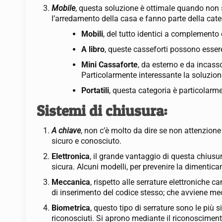
Mobile
, questa soluzione è ottimale quando non s
l’arredamento della casa e fanno parte della cat
Mobili
, del tutto identici a complement
A libro
, queste casseforti possono essere 
Mini Cassaforte
, da esterno e da incass
Particolarmente interessante la soluzio
Portatili
, questa categoria è particolarme
Sistemi di chiusura:
A chiave
, non c’è molto da dire se non attenzion
sicuro e conosciuto.
Elettronica
, il grande vantaggio di questa chius
sicura. Alcuni modelli, per prevenire la dimenti
Meccanica
, rispetto alle serrature elettroniche 
di inserimento del codice stesso; che avviene m
Biometrica
, questo tipo di serrature sono le più
riconosciuti. Si aprono mediante il riconoscimento