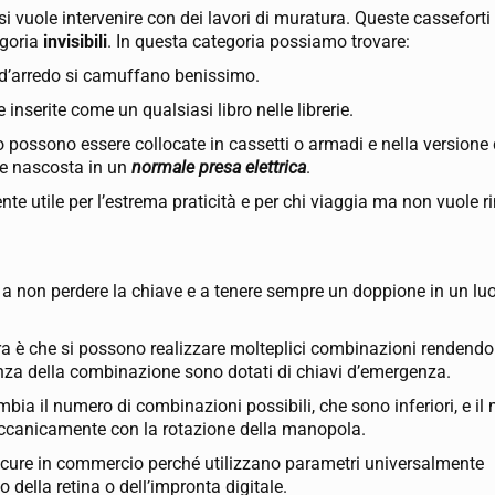
i vuole intervenire con dei lavori di muratura. Queste casseforti
egoria
invisibili
. In questa categoria possiamo trovare:
o d’arredo si camuffano benissimo.
inserite come un qualsiasi libro nelle librerie.
o possono essere collocate in cassetti o armadi e nella version
ne nascosta in un
normale presa elettrica
.
nte utile per l’estrema praticità e per chi viaggia ma non vuole 
e a non perdere la chiave e a tenere sempre un doppione in un lu
ura è che si possono realizzare molteplici combinazioni rendend
canza della combinazione sono dotati di chiavi d’emergenza.
cambia il numero di combinazioni possibili, che sono inferiori, e i
eccanicamente con la rotazione della manopola.
 sicure in commercio perché utilizzano parametri universalmente
 della retina o dell’impronta digitale.