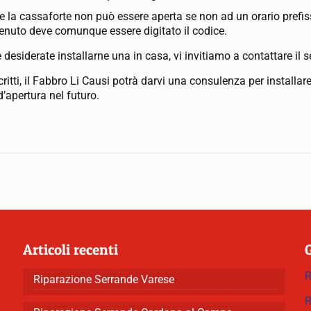
che la cassaforte non può essere aperta se non ad un orario prefis
enuto deve comunque essere digitato il codice.
e desiderate installarne una in casa, vi invitiamo a contattare il 
ritti, il Fabbro Li Causi potrà darvi una consulenza per installa
’apertura nel futuro.
Articoli recenti
R
Riparazione Serrande Varese
R