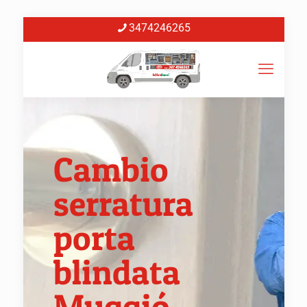
3474246265
Cambio
serratura
porta
blindata
Muggió