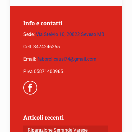
Info e contatti
Sede:
Via Stelvio 10, 20822 Seveso MB
Cell:
3474246265
Email:
fabbrolicausi74@gmail.com
P.iva 05871400965
Articoli recenti
Riparazione Serrande Varese