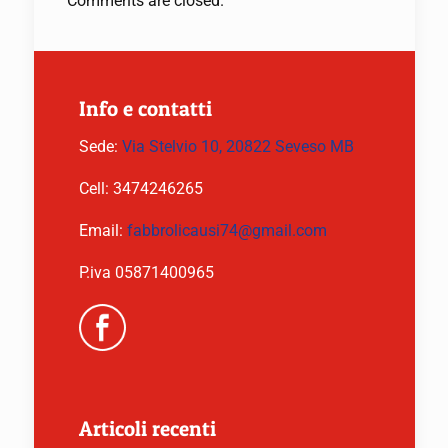
Comments are closed.
Info e contatti
Sede:
Via Stelvio 10, 20822 Seveso MB
Cell:
3474246265
Email:
fabbrolicausi74@gmail.com
P.iva 05871400965
Articoli recenti