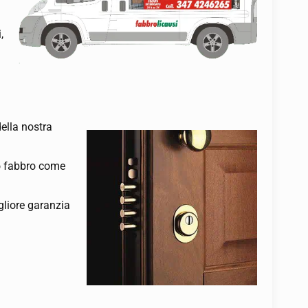
,
ella nostra
to fabbro come
igliore garanzia