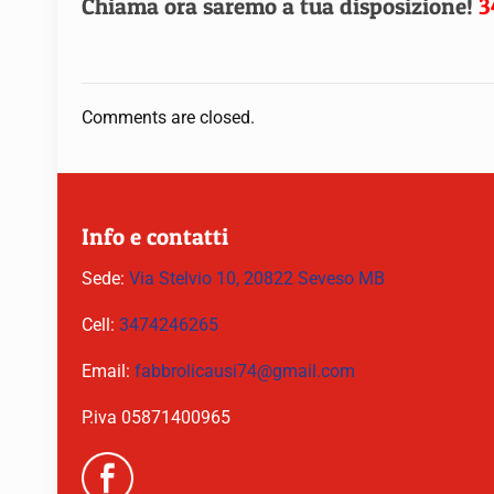
Chiama ora saremo a tua disposizione!
3
Comments are closed.
Info e contatti
Sede:
Via Stelvio 10, 20822 Seveso MB
Cell:
3474246265
Email:
fabbrolicausi74@gmail.com
P.iva 05871400965