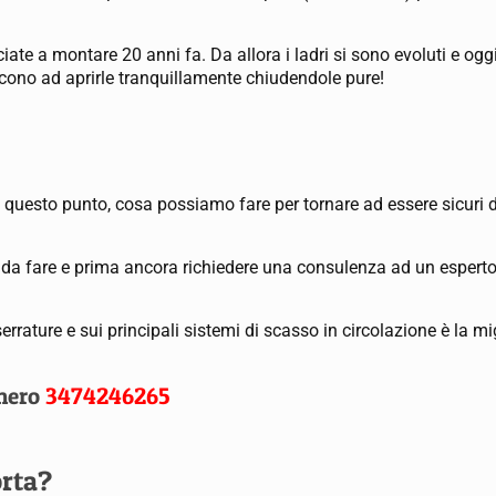
ate a montare 20 anni fa. Da allora i ladri si sono evoluti e oggi
escono ad aprirle tranquillamente chiudendole pure!
questo punto, cosa possiamo fare per tornare ad essere sicuri d
e da fare e prima ancora richiedere una consulenza ad un esper
serrature e sui principali sistemi di scasso in circolazione è la m
umero
3474246265
orta?