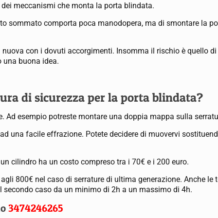
 e dei meccanismi che monta la porta blindata.
 tutto sommato comporta poca manodopera, ma di smontare la por
la nuova con i dovuti accorgimenti. Insomma il rischio è quello d
io una buona idea.
ura di sicurezza per la porta blindata?
re. Ad esempio potreste montare una doppia mappa sulla serratu
ad una facile effrazione. Potete decidere di muovervi sostituend
un cilindro ha un costo compreso tra i 70€ e i 200 euro.
 agli 800€ nel caso di serrature di ultima generazione. Anche le 
 nel secondo caso da un minimo di 2h a un massimo di 4h.
no
3474246265