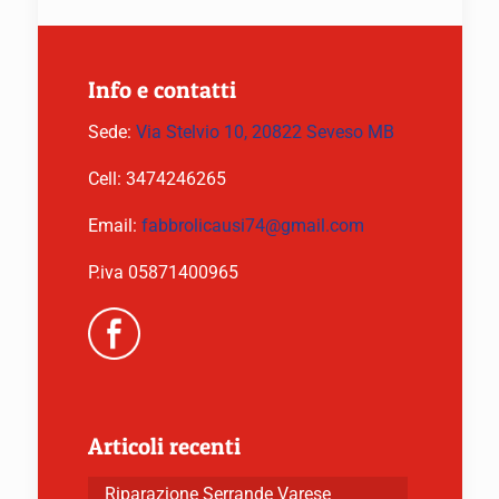
Info e contatti
Sede:
Via Stelvio 10, 20822 Seveso MB
Cell:
3474246265
Email:
fabbrolicausi74@gmail.com
P.iva 05871400965
Articoli recenti
Riparazione Serrande Varese