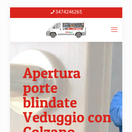
3474246265
Apertura
porte
blindate
Veduggio con
Colzano