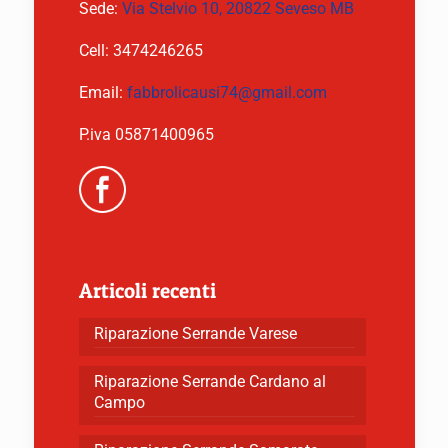
Sede:
Via Stelvio 10, 20822 Seveso MB
Cell:
3474246265
Email:
fabbrolicausi74@gmail.com
P.iva 05871400965
Articoli recenti
Riparazione Serrande Varese
Riparazione Serrande Cardano al
Campo