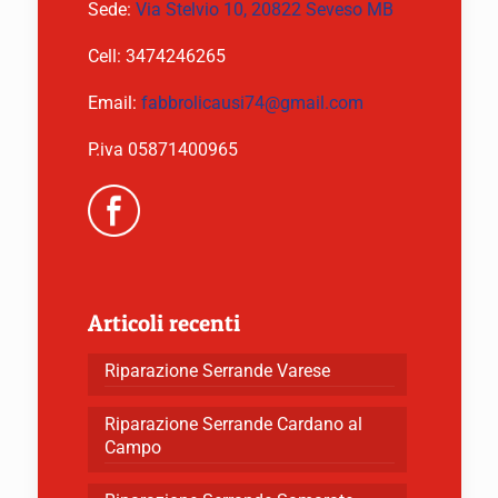
Sede:
Via Stelvio 10, 20822 Seveso MB
Cell:
3474246265
Email:
fabbrolicausi74@gmail.com
P.iva 05871400965
Articoli recenti
Riparazione Serrande Varese
Riparazione Serrande Cardano al
Campo